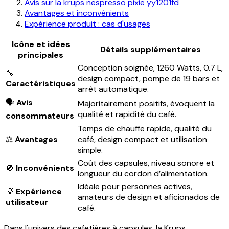
Avis sur la krups nespresso pixie yy1201fd
Avantages et inconvénients
Expérience produit : cas d'usages
Icône et idées
Détails supplémentaires
principales
Conception soignée, 1260 Watts, 0.7 L,
🔧
design compact, pompe de 19 bars et
Caractéristiques
arrêt automatique.
🗣️
Avis
Majoritairement positifs, évoquent la
qualité et rapidité du café.
consommateurs
Temps de chauffe rapide, qualité du
⚖️
Avantages
café, design compact et utilisation
simple.
Coût des capsules, niveau sonore et
🚫
Inconvénients
longueur du cordon d’alimentation.
Idéale pour personnes actives,
💡
Expérience
amateurs de design et aficionados de
utilisateur
café.
Dans l'univers des cafetières à capsules, la Krups