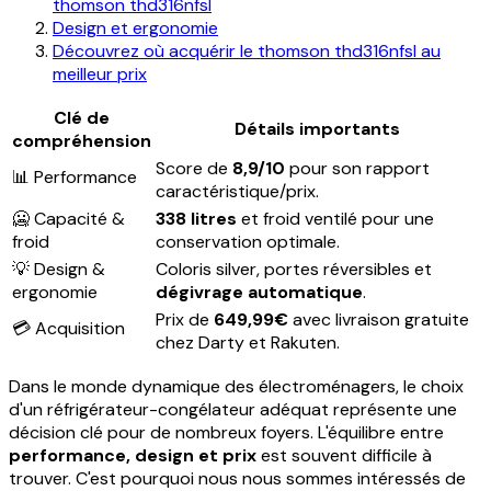
thomson thd316nfsl
Design et ergonomie
Découvrez où acquérir le thomson thd316nfsl au
meilleur prix
Clé de
Détails importants
compréhension
Score de
8,9/10
pour son rapport
📊 Performance
caractéristique/prix.
🥶 Capacité &
338 litres
et froid ventilé pour une
froid
conservation optimale.
💡 Design &
Coloris silver, portes réversibles et
ergonomie
dégivrage automatique
.
Prix de
649,99€
avec livraison gratuite
💳 Acquisition
chez Darty et Rakuten.
Dans le monde dynamique des électroménagers, le choix
d'un réfrigérateur-congélateur adéquat représente une
décision clé pour de nombreux foyers. L'équilibre entre
performance, design et prix
est souvent difficile à
trouver. C'est pourquoi nous nous sommes intéressés de