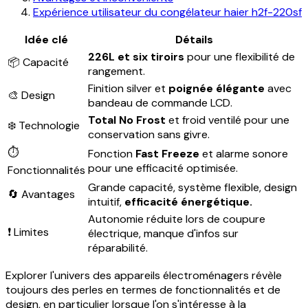
Expérience utilisateur du congélateur haier h2f-220sf
Idée clé
Détails
226L et six tiroirs
pour une flexibilité de
📦 Capacité
rangement.
Finition silver et
poignée élégante
avec
🎨 Design
bandeau de commande LCD.
Total No Frost
et froid ventilé pour une
❄️ Technologie
conservation sans givre.
⏱
Fonction
Fast Freeze
et alarme sonore
pour une efficacité optimisée.
Fonctionnalités
Grande capacité, système flexible, design
🔄 Avantages
intuitif,
efficacité énergétique.
Autonomie réduite lors de coupure
❗ Limites
électrique, manque d'infos sur
réparabilité.
Explorer l'univers des appareils électroménagers révèle
toujours des perles en termes de fonctionnalités et de
design, en particulier lorsque l'on s'intéresse à la