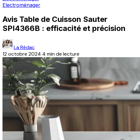
Electroménager
Avis Table de Cuisson Sauter
SPI4366B : efficacité et précision
La Rédac
12 octobre 2024
4 min de lecture