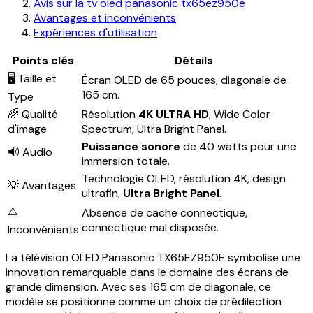
Avis sur la tv oled panasonic tx65ez950e
Avantages et inconvénients
Expériences d'utilisation
Points clés
Détails
🖥️ Taille et
Écran OLED de 65 pouces, diagonale de
165 cm.
Type
🌈 Qualité
Résolution
4K ULTRA HD
, Wide Color
d'image
Spectrum, Ultra Bright Panel.
Puissance sonore
de 40 watts pour une
🔊 Audio
immersion totale.
Technologie OLED, résolution 4K, design
💡 Avantages
ultrafin,
Ultra Bright Panel
.
⚠️
Absence de cache connectique,
connectique mal disposée.
Inconvénients
La télévision OLED Panasonic TX65EZ950E symbolise une
innovation remarquable dans le domaine des écrans de
grande dimension. Avec ses 165 cm de diagonale, ce
modèle se positionne comme un choix de prédilection