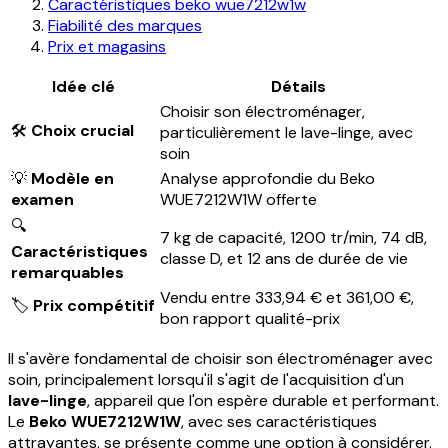
Caractéristiques beko wue7212w1w
Fiabilité des marques
Prix et magasins
Idée clé
Détails
Choisir son électroménager,
🛠️
Choix crucial
particulièrement le lave-linge, avec
soin
💡
Modèle en
Analyse approfondie du Beko
examen
WUE7212W1W offerte
🔍
7 kg de capacité, 1200 tr/min, 74 dB,
Caractéristiques
classe D, et 12 ans de durée de vie
remarquables
Vendu entre 333,94 € et 361,00 €,
🏷️
Prix compétitif
bon rapport qualité-prix
Il s'avère fondamental de choisir son électroménager avec
soin, principalement lorsqu'il s'agit de l'acquisition d'un
lave-linge
, appareil que l'on espère durable et performant.
Le
Beko WUE7212W1W
, avec ses caractéristiques
attrayantes, se présente comme une option à considérer.