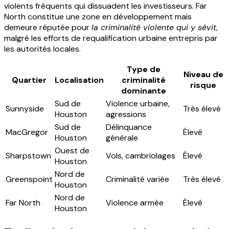
violents fréquents qui dissuadent les investisseurs. Far
North constitue une zone en développement mais
demeure réputée pour
la criminalité violente qui y sévit
,
malgré les efforts de requalification urbaine entrepris par
les autorités locales.
Type de
Niveau de
Quartier
Localisation
criminalité
risque
dominante
Sud de
Violence urbaine,
Sunnyside
Très élevé
Houston
agressions
Sud de
Délinquance
MacGregor
Élevé
Houston
générale
Ouest de
Sharpstown
Vols, cambriolages
Élevé
Houston
Nord de
Greenspoint
Criminalité variée
Très élevé
Houston
Nord de
Far North
Violence armée
Élevé
Houston