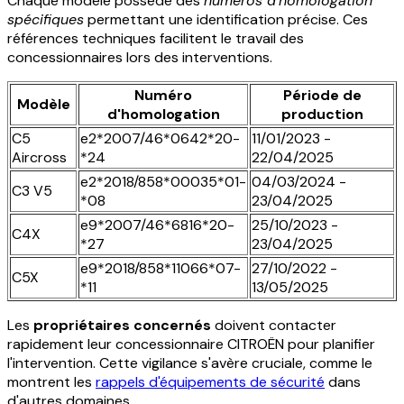
Chaque modèle possède des
numéros d'homologation
spécifiques
permettant une identification précise. Ces
références techniques facilitent le travail des
concessionnaires lors des interventions.
Numéro
Période de
Modèle
d'homologation
production
C5
e2*2007/46*0642*20-
11/01/2023 -
Aircross
*24
22/04/2025
e2*2018/858*00035*01-
04/03/2024 -
C3 V5
*08
23/04/2025
e9*2007/46*6816*20-
25/10/2023 -
C4X
*27
23/04/2025
e9*2018/858*11066*07-
27/10/2022 -
C5X
*11
13/05/2025
Les
propriétaires concernés
doivent contacter
rapidement leur concessionnaire CITROËN pour planifier
l'intervention. Cette vigilance s'avère cruciale, comme le
montrent les
rappels d'équipements de sécurité
dans
d'autres domaines.