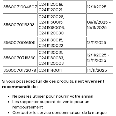
C2411120018,
3560071004507
12/11/2025
C2411120021
C2411120026,
C2411150015,
08/11/2025 -
3560070116393
C2411080016,
15/11/2025
C2411120030
C2411130015,
3560070016105
13/11/2025
C2411130022
C2411130031,
12/11/2025 -
3560070718368
C2411130033,
13/11/2025
C2411120003
3560070172078
C2411140011
14/11/2025
Si vous possédez l'un de ces produits, il est
vivement
recommandé
de :
Ne pas les utiliser pour nourrir votre animal
Les rapporter au point de vente pour un
remboursement
Contacter le service consommateur de la marque