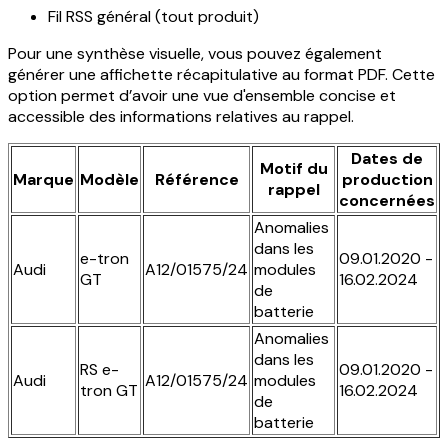
Fil RSS général (tout produit)
Pour une synthèse visuelle, vous pouvez également
générer une affichette récapitulative au format PDF. Cette
option permet d’avoir une vue d'ensemble concise et
accessible des informations relatives au rappel.
Dates de
Motif du
Marque
Modèle
Référence
production
rappel
concernées
Anomalies
dans les
e-tron
09.01.2020 -
Audi
A12/01575/24
modules
GT
16.02.2024
de
batterie
Anomalies
dans les
RS e-
09.01.2020 -
Audi
A12/01575/24
modules
tron GT
16.02.2024
de
batterie