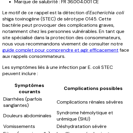
Marque de salubrité : FR 36.004.001 CE
Le motif de ce rappel est la détection d'
Escherichia coli
shiga toxinogène (STEC) de sérotype O145. Cette
bactérie peut provoquer des complications graves,
notamment chez les personnes vulnérables. En tant que
site spécialisé dans la protection des consommateurs,
nous vous recommandons vivement de consulter notre
guide complet pour comprendre et agir efficacement
face
aux rappels consommateurs.
Les symptômes liés à une infection par E. coli STEC
peuvent inclure :
Symptômes
Complications possibles
courants
Diarrhées (parfois
Complications rénales sévères
sanglantes)
Syndrome hémolytique et
Douleurs abdominales
urémique (SHU)
Vomissements
Déshydratation sévère