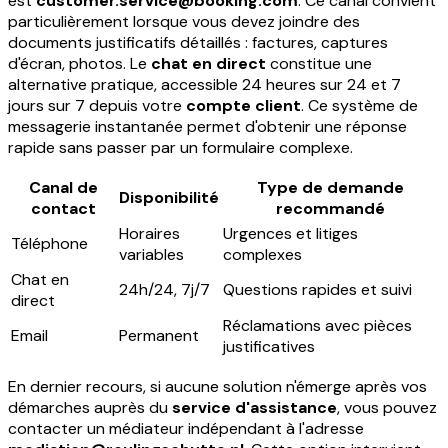
est
customer.service@booking.com
. Ce canal convient
particulièrement lorsque vous devez joindre des
documents justificatifs détaillés : factures, captures
d'écran, photos. Le
chat en direct
constitue une
alternative pratique, accessible 24 heures sur 24 et 7
jours sur 7 depuis votre
compte client
. Ce système de
messagerie instantanée permet d'obtenir une réponse
rapide sans passer par un formulaire complexe.
Canal de
Type de demande
Disponibilité
contact
recommandé
Horaires
Urgences et litiges
Téléphone
variables
complexes
Chat en
24h/24, 7j/7
Questions rapides et suivi
direct
Réclamations avec pièces
Email
Permanent
justificatives
En dernier recours, si aucune solution n'émerge après vos
démarches auprès du
service d'assistance
, vous pouvez
contacter un médiateur indépendant à l'adresse