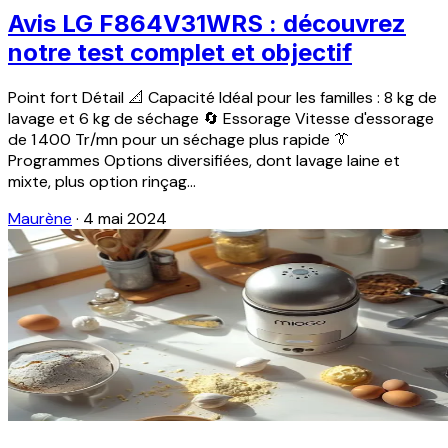
Avis LG F864V31WRS : découvrez
notre test complet et objectif
Point fort Détail 📐 Capacité Idéal pour les familles : 8 kg de
lavage et 6 kg de séchage 🔄 Essorage Vitesse d'essorage
de 1 400 Tr/mn pour un séchage plus rapide 👔
Programmes Options diversifiées, dont lavage laine et
mixte, plus option rinçag...
Maurène
·
4 mai 2024