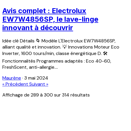
Avis complet : Electrolux
EW7W4856SP, le lave-linge
innovant à découvrir
Idée clé Détails 🌀 Modèle L'Electrolux EW7W4856SP,
alliant qualité et innovation. 💡 Innovations Moteur Eco
Inverter, 1600 tours/min, classe énergétique D. 🛠️
Fonctionnalités Programmes adaptés : Eco 40-60,
FreshScent, anti-allergie....
Maurène
·
3 mai 2024
« Précédent
Suivant »
Affichage de
289
à
300
sur
314
résultats