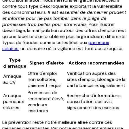
de consommation, nous mettons en garde nos lecteurs
contre tout type d'escroquerie exploitant la vulnérabilité
des consommateurs.
Il est essentiel de demeurer prudent
et informé pour ne pas tomber dans le piège de
promesses trop belles pour être vraies
. Pour illustrer
davantage, la manipulation autour des offres d'emploi n'est
qu'une facette d'un problème plus large incluant différents
types de fraudes comme celles liées aux
panneaux
solaires
, un domaine où la vigilance est tout aussi requise.
Type
Signes d'alerte
Actions recommandées
d'arnaque
Offre d'emploi
Verification auprès des
Arnaque
non sollicitée,
sites d'emploi, blocage de la
au CV
paiement requis
carte bancaire, signalement
Promesses de
Arnaque
Recherche d'informations,
rendement élevé,
panneaux
consultation des avis,
vendeurs
solaires
signalement des escrocs
insistants
La prévention reste notre meilleure alliée contre ces
menaces persistantes. Par notre engagement envers une