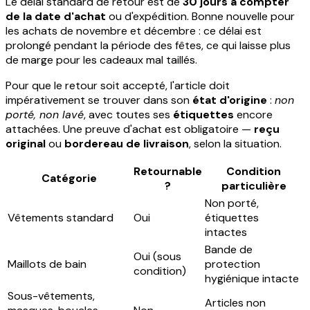
Le délai standard de retour est de
30 jours à compter
de la date d'achat
ou d'expédition. Bonne nouvelle pour
les achats de novembre et décembre : ce délai est
prolongé pendant la période des fêtes, ce qui laisse plus
de marge pour les cadeaux mal taillés.
Pour que le retour soit accepté, l'article doit
impérativement se trouver dans son
état d'origine
:
non
porté, non lavé
, avec toutes ses
étiquettes
encore
attachées. Une preuve d'achat est obligatoire —
reçu
original
ou
bordereau de livraison
, selon la situation.
Retournable
Condition
Catégorie
?
particulière
Non porté,
Vêtements standard
Oui
étiquettes
intactes
Bande de
Oui (sous
Maillots de bain
protection
condition)
hygiénique intacte
Sous-vêtements,
Articles non