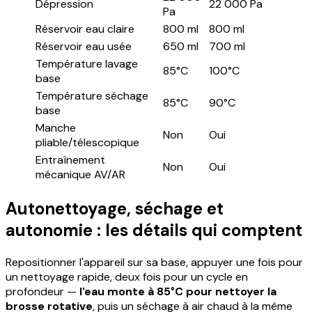
Dépression
22 000 Pa
Pa
Réservoir eau claire
800 ml
800 ml
Réservoir eau usée
650 ml
700 ml
Température lavage
85°C
100°C
base
Température séchage
85°C
90°C
base
Manche
Non
Oui
pliable/télescopique
Entraînement
Non
Oui
mécanique AV/AR
Autonettoyage, séchage et
autonomie : les détails qui comptent
Repositionner l'appareil sur sa base, appuyer une fois pour
un nettoyage rapide, deux fois pour un cycle en
profondeur —
l'eau monte à 85°C pour nettoyer la
brosse rotative
, puis un séchage à air chaud à la même