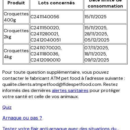
Produit
Lots concernés
consommation
Croquettes
C2411140056
15/11/2025
400g
C2411150020,
15/11/2025,
Croquettes
C2411280021,
28/11/2025,
2kg
C2412040051
05/12/2025
C2411070020,
07/11/2025,
Croquettes
C2411180036,
18/11/2025,
4kg
C2412090010
09/12/2025
Pour toute question supplémentaire, vous pouvez
contacter le fabricant ATM pet food à l'adresse suivante :
qualite.clients.atmpetfood@fidespetfood.com. Restez
informés des dernières
alertes sanitaires
pour protéger
votre santé et celle de vos animaux.
Quiz
Arnaque ou pas ?
Testez votre flair anti‑arnaque avec des situations du...