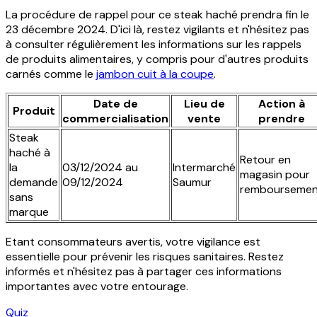
La procédure de rappel pour ce steak haché prendra fin le
23 décembre 2024. D'ici là, restez vigilants et n'hésitez pas
à consulter régulièrement les informations sur les rappels
de produits alimentaires, y compris pour d'autres produits
carnés comme le
jambon cuit à la coupe
.
Date de
Lieu de
Action à
Produit
commercialisation
vente
prendre
Steak
haché à
Retour en
la
03/12/2024 au
Intermarché
magasin pour
demande
09/12/2024
Saumur
remboursemen
sans
marque
Etant consommateurs avertis, votre vigilance est
essentielle pour prévenir les risques sanitaires. Restez
informés et n'hésitez pas à partager ces informations
importantes avec votre entourage.
Quiz